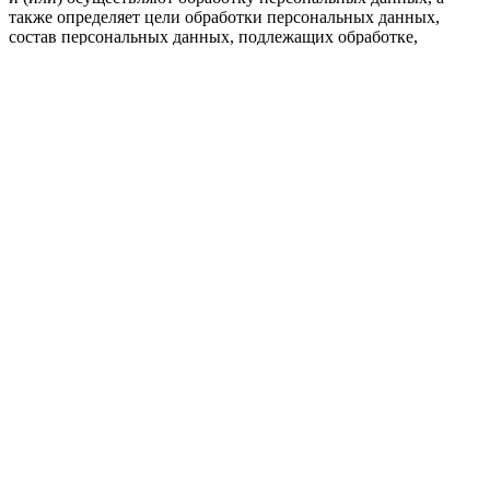
также определяет цели обработки персональных данных,
состав персональных данных, подлежащих обработке,
действия (операции), совершаемые с персональными
данными.
1.1.2. «Персональные данные» — любая информация,
относящаяся к прямо или косвенно определенному, или
определяемому физическому лицу (субъекту
персональных данных).
1.1.3. «Обработка персональных данных» — любое
действие (операция) или совокупность действий
(операций), совершаемых с использованием средств
автоматизации или без использования таких средств с
персональными данными, включая сбор, запись,
систематизацию, накопление, хранение, уточнение
(обновление, изменение), извлечение, использование,
передачу (распространение, предоставление, доступ),
обезличивание, блокирование, удаление, уничтожение
персональных данных.
1.1.4. «Конфиденциальность персональных данных» —
обязательное для соблюдения Оператором или иным
получившим доступ к персональным данным лицом