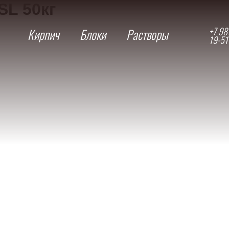
SL 50кг
+7 98
Кирпич
Блоки
Растворы
19-51