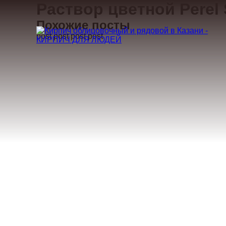
Раствор цветной Perel 
Похожие посты
post post post post